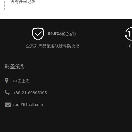
没有任何记录
99.9%稳定运行
全系列产品配备软硬件防火墙
1
彩圣策划
中国上海
+86-21-60895095
root#51csit.com