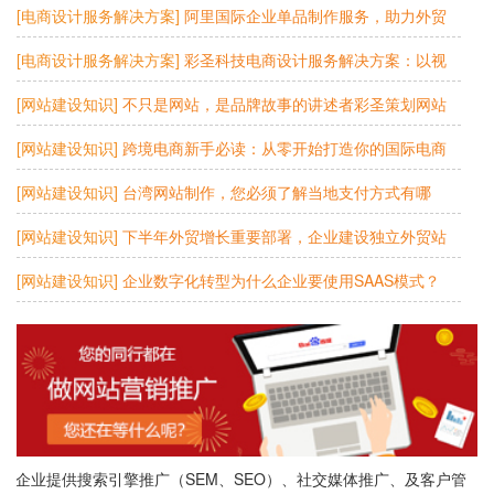
签？
[电商设计服务解决方案]
阿里国际企业单品制作服务，助力外贸
企业高效出海
[电商设计服务解决方案]
彩圣科技电商设计服务解决方案：以视
觉力量赋能电商品牌长效增长
[网站建设知识]
不只是网站，是品牌故事的讲述者彩圣策划网站
制作，让世界听见您的声音！
[网站建设知识]
跨境电商新手必读：从零开始打造你的国际电商
帝国
[网站建设知识]
台湾网站制作，您必须了解当地支付方式有哪
些？
[网站建设知识]
下半年外贸增长重要部署，企业建设独立外贸站
有必要吗?
[网站建设知识]
企业数字化转型为什么企业要使用SAAS模式？
为企业提供搜索引擎推广（SEM、SEO）、社交媒体推广、及客户管