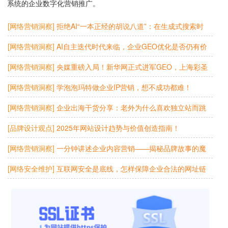
理系统的企业数字化营销推广。
[网络营销洞察]
拒绝AI“一本正经的胡说八道”：在生成式搜索时
代，重塑品牌的数字确定性
[网络营销洞察]
AI自主迭代时代来临，企业GEO优化是否仍有价
值？
[网络营销洞察]
央媒重磅入局！新华网正式进军GEO，上海彩圣
科技如何借势领跑AI营销新赛道？
[网络营销洞察]
学泡泡玛特做企业IP营销，想不成功都难！
[网络营销洞察]
企业出海干货分享：老外为什么喜欢独立站而跳
过第三方平台网站？
[品牌设计观点]
2025年网站设计趋势与价值创造指南！
[网络营销洞察]
一分钟讲述企业内容营销——揭秘品牌故事的魔
力！
[网络安全维护]
互联网安全是底线，怎样保障企业合法的网址链
接正常访问?