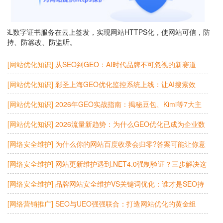
SSL数字证书服务在云上签发，实现网站HTTPS化，使网站可信，防
劫持、防篡改、防监听。
[网站优化知识]
从SEO到GEO：AI时代品牌不可忽视的新赛道
[网站优化知识]
彩圣上海GEO优化监控系统上线：让AI搜索效
果“看得见、摸得着”
[网站优化知识]
2026年GEO实战指南：揭秘豆包、Kimi等7大主
流AI大模型的收录偏好
[网站优化知识]
2026流量新趋势：为什么GEO优化已成为企业数
字化转型的“必选项”？
[网络安全维护]
为什么你的网站百度收录会归零?答案可能让你意
外
[网络安全维护]
网站更新维护遇到.NET4.0强制验证？三步解决这
个棘手问题
[网络安全维护]
品牌网站安全维护VS关键词优化：谁才是SEO持
续发力的真正引擎？
[网络营销推广]
SEO与UEO强强联合：打造网站优化的黄金组